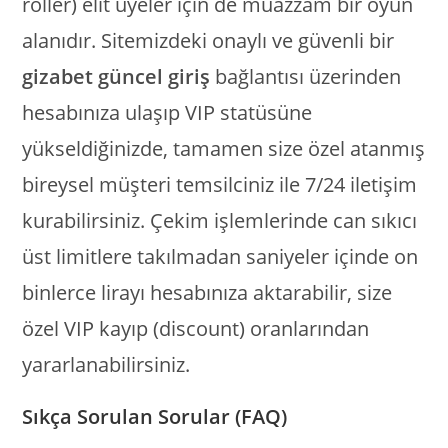
roller) elit üyeler için de muazzam bir oyun
alanıdır. Sitemizdeki onaylı ve güvenli bir
gizabet güncel giriş
bağlantısı üzerinden
hesabınıza ulaşıp VIP statüsüne
yükseldiğinizde, tamamen size özel atanmış
bireysel müşteri temsilciniz ile 7/24 iletişim
kurabilirsiniz. Çekim işlemlerinde can sıkıcı
üst limitlere takılmadan saniyeler içinde on
binlerce lirayı hesabınıza aktarabilir, size
özel VIP kayıp (discount) oranlarından
yararlanabilirsiniz.
Sıkça Sorulan Sorular (FAQ)