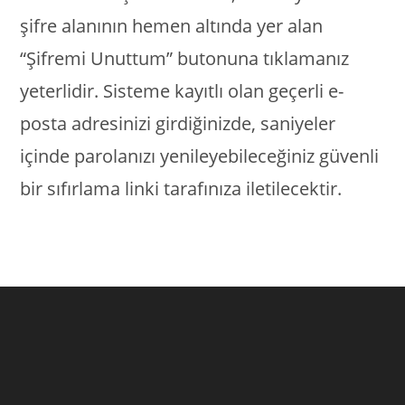
şifre alanının hemen altında yer alan
“Şifremi Unuttum” butonuna tıklamanız
yeterlidir. Sisteme kayıtlı olan geçerli e-
posta adresinizi girdiğinizde, saniyeler
içinde parolanızı yenileyebileceğiniz güvenli
bir sıfırlama linki tarafınıza iletilecektir.