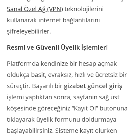
Sanal Özel Ağ (VPN)
teknolojilerini
kullanarak internet bağlantılarını
şifreleyebilirler.
Resmi ve Güvenli Üyelik İşlemleri
Platformda kendinize bir hesap açmak
oldukça basit, evraksız, hızlı ve ücretsiz bir
süreçtir. Başarılı bir
gizabet güncel giriş
işlemi yaptıktan sonra, sayfanın sağ üst
köşesinde göreceğiniz “Kayıt Ol” butonuna
tıklayarak üyelik formunu doldurmaya
başlayabilirsiniz. Sisteme kayıt olurken