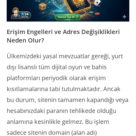
Erişim Engelleri ve Adres Değişiklikleri
Neden Olur?
Ülkemizdeki yasal mevzuatlar gereği, yurt
dışı lisanslı tüm dijital oyun ve bahis
platformları periyodik olarak erişim
kısıtlamalarına tabi tutulmaktadır. Ancak
bu durum, sitenin tamamen kapandığı veya
hesabınızdaki paranın tehlikede olduğu
anlamına kesinlikle gelmez. Bu işlem
sadece sitenin domain (alan adı)