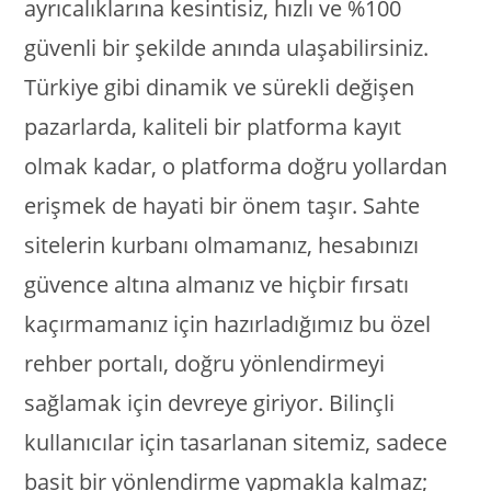
ayrıcalıklarına kesintisiz, hızlı ve %100
güvenli bir şekilde anında ulaşabilirsiniz.
Türkiye gibi dinamik ve sürekli değişen
pazarlarda, kaliteli bir platforma kayıt
olmak kadar, o platforma doğru yollardan
erişmek de hayati bir önem taşır. Sahte
sitelerin kurbanı olmamanız, hesabınızı
güvence altına almanız ve hiçbir fırsatı
kaçırmamanız için hazırladığımız bu özel
rehber portalı, doğru yönlendirmeyi
sağlamak için devreye giriyor. Bilinçli
kullanıcılar için tasarlanan sitemiz, sadece
basit bir yönlendirme yapmakla kalmaz;