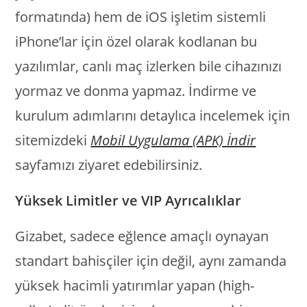
formatında) hem de iOS işletim sistemli
iPhone’lar için özel olarak kodlanan bu
yazılımlar, canlı maç izlerken bile cihazınızı
yormaz ve donma yapmaz. İndirme ve
kurulum adımlarını detaylıca incelemek için
sitemizdeki
Mobil Uygulama (APK) İndir
sayfamızı ziyaret edebilirsiniz.
Yüksek Limitler ve VIP Ayrıcalıklar
Gizabet, sadece eğlence amaçlı oynayan
standart bahisçiler için değil, aynı zamanda
yüksek hacimli yatırımlar yapan (high-