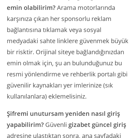
emin olabilirim?
Arama motorlarında
karşınıza çıkan her sponsorlu reklam
bağlantısına tıklamak veya sosyal
medyadaki sahte linklere güvenmek büyük
bir risktir. Orijinal siteye bağlandığınızdan
emin olmak için, şu an bulunduğunuz bu
resmi yönlendirme ve rehberlik portalı gibi
güvenilir kaynakları yer imlerinize (sık
kullanılanlara) eklemelisiniz.
Şifremi unutursam yeniden nasıl giriş
yapabilirim?
Güvenli
gizabet güncel giriş
adresine ulaştıktan sonra, ana sayfadaki